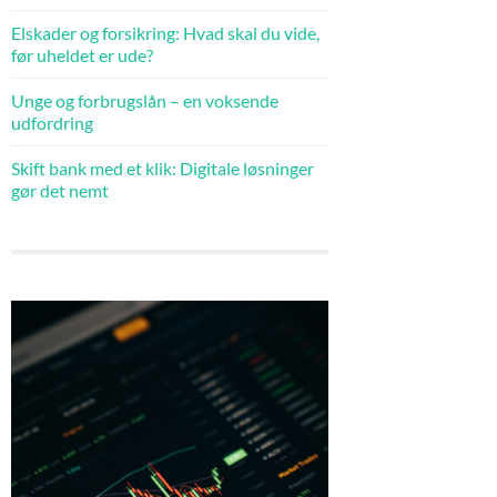
Elskader og forsikring: Hvad skal du vide,
før uheldet er ude?
Unge og forbrugslån – en voksende
udfordring
Skift bank med et klik: Digitale løsninger
gør det nemt