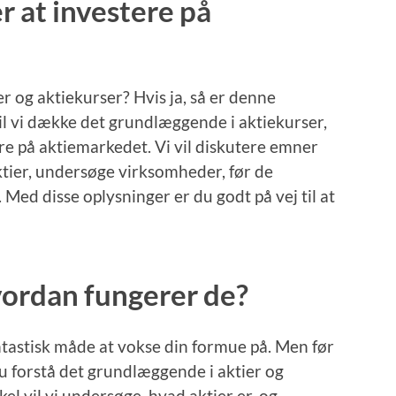
 at investere på
er og aktiekurser? Hvis ja, så er denne
il vi dække det grundlæggende i aktiekurser,
e på aktiemarkedet. Vi vil diskutere emner
aktier, undersøge virksomheder, før de
. Med disse oplysninger er du godt på vej til at
vordan fungerer de?
ntastisk måde at vokse din formue på. Men før
u forstå det grundlæggende i aktier og
kel vil vi undersøge, hvad aktier er, og