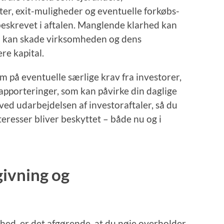
er, exit-muligheder og eventuelle forkøbs-
beskrevet i aftalen. Manglende klarhed kan
som kan skade virksomheden og dens
re kapital.
å eventuelle særlige krav fra investorer,
apporteringer, som kan påvirke din daglige
g ved udarbejdelsen af investoraftaler, så du
teresser bliver beskyttet – både nu og i
givning og
omhed, er det afgørende, at du nøje overholder