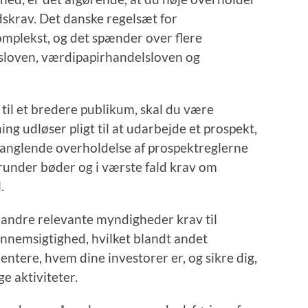
krav. Det danske regelsæt for
omplekst, og det spænder over flere
sloven, værdipapirhandelsloven og
 til et bredere publikum, skal du være
g udløser pligt til at udarbejde et prospekt,
Manglende overholdelse af prospektreglerne
herunder bøder og i værste fald krav om
.
g andre relevante myndigheder krav til
nnemsigtighed, hvilket blandt andet
ntere, hvem dine investorer er, og sikre dig,
e aktiviteter.