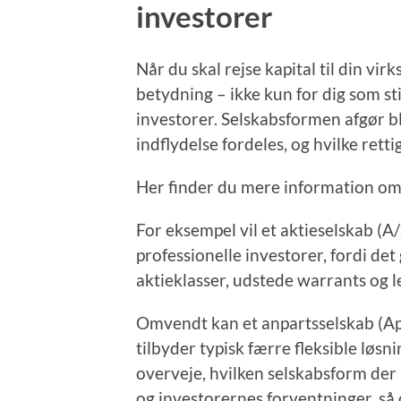
investorer
Når du skal rejse kapital til din vi
betydning – ikke kun for dig som sti
investorer. Selskabsformen afgør b
indflydelse fordeles, og hvilke retti
Her finder du mere information o
For eksempel vil et aktieselskab (A/
professionelle investorer, fordi det
aktieklasser, udstede warrants og l
Omvendt kan et anpartsselskab (Ap
tilbyder typisk færre fleksible løsni
overveje, hvilken selskabsform de
og investorernes forventninger, så