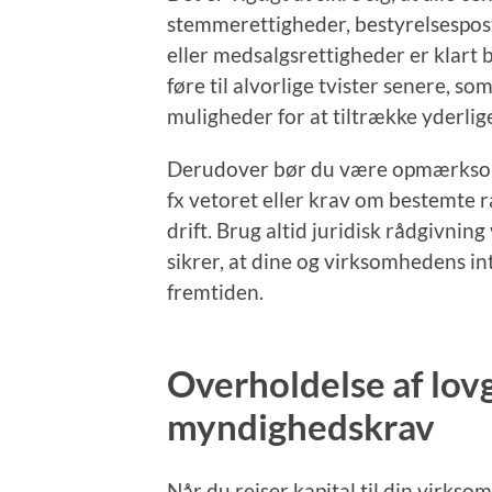
stemmerettigheder, bestyrelsespost
eller medsalgsrettigheder er klart 
føre til alvorlige tvister senere, 
muligheder for at tiltrække yderlige
Derudover bør du være opmærksom p
fx vetoret eller krav om bestemte r
drift. Brug altid juridisk rådgivnin
sikrer, at dine og virksomhedens in
fremtiden.
Overholdelse af lov
myndighedskrav
Når du rejser kapital til din virks