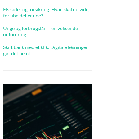
Elskader og forsikring: Hvad skal du vide,
før uheldet er ude?
Unge og forbrugslån – en voksende
udfordring
Skift bank med et klik: Digitale løsninger
gør det nemt