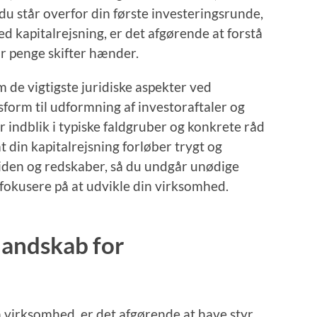
u står overfor din første investeringsrunde,
ed kapitalrejsning, er det afgørende at forstå
år penge skifter hænder.
m de vigtigste juridiske aspekter ved
bsform til udformning af investoraftaler og
r indblik i typiske faldgruber og konkrete råd
at din kapitalrejsning forløber trygt og
 viden og redskaber, så du undgår unødige
 fokusere på at udvikle din virksomhed.
 landskab for
in virksomhed, er det afgørende at have styr