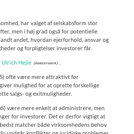
rksomhed, har valget af selskabsform stor
fter, men i høj grad også for potentielle
landt andet, hvordan ejerforhold, ansvar og
gheder og forpligtelser investorer får.
m
Ulrich Hejle
.
S) ofte være mere attraktivt for
 giver mulighed for at oprette forskellige
ette salgs- og exitmuligheder.
S) være mere enkelt at administrere, men
nger for investorer. Det er derfor vigtigt at
r bedst matcher både virksomhedens behov
 du undgår konflikter og juridiske problemer