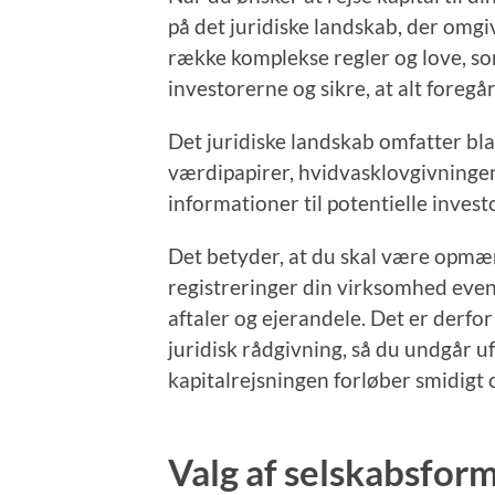
på det juridiske landskab, der omgi
række komplekse regler og love, s
investorerne og sikre, at alt foregå
Det juridiske landskab omfatter bl
værdipapirer, hvidvasklovgivningen 
informationer til potentielle invest
Det betyder, at du skal være opmærk
registreringer din virksomhed even
aftaler og ejerandele. Det er derfor
juridisk rådgivning, så du undgår u
kapitalrejsningen forløber smidigt o
Valg af selskabsfor