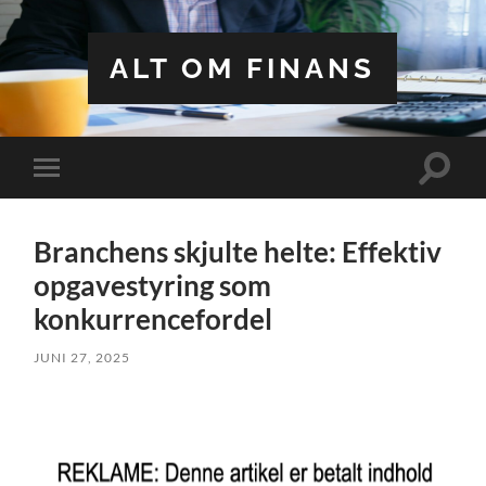
ALT OM FINANS
Toggle
Toggle
search
mobile
field
menu
Branchens skjulte helte: Effektiv
opgavestyring som
konkurrencefordel
JUNI 27, 2025