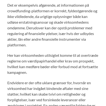
Det er eksempelvis afgørende, at informationen på
crowdfunding-platformen er korrekt, fyldestgørende og
ikke vildledende, da urigtige oplysninger både kan
udløse erstatningsansvar og skade virksomhedens
omdømme. Derudover kan der opstå problemer med
regulering af finansielle ydelser, især hvis der udbydes
aktier, lån eller andre finansielle instrumenter via
platformen.
Her kan virksomheden utilsigtet komme til at overtræde
reglerne om værdipapirhandel eller krav om prospekt,
hvilket kan medføre bøder eller forbud mod at fortsætte
kampagnen.
Endvidere er der ofte uklare grænser for, hvornår en
virksomhed har indgået bindende aftaler med sine
støtter, hvilket kan skabe tvivl om rettigheder og
forpligtelser, især ved forsinkede leverancer eller
ændringer i projektet. En anden væsentlig faldgrube er