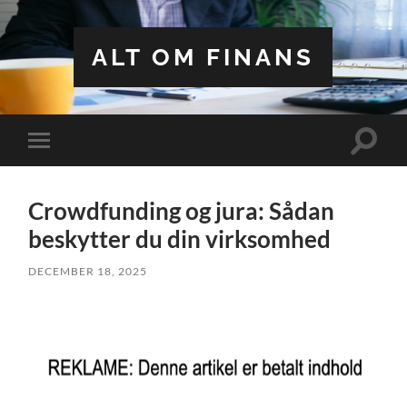
ALT OM FINANS
Toggle
Toggle
search
mobile
field
menu
Crowdfunding og jura: Sådan
beskytter du din virksomhed
DECEMBER 18, 2025