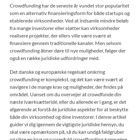
Crowdfunding har de seneste år vundet stor popularitet
som en alternativ finansieringsform for både startups og
etablerede virksomheder. Ved at indsamle mindre beløb
fra mange investorer eller støtter kan virksomheder
realisere projekter, der ellers ville være svære at
finansiere gennem traditionelle kanaler. Men selvom
crowdfunding åbner døre til nye muligheder, følger der
også en række juridiske udfordringer med.
Det danske og europæiske regelsæt omkring
crowdfunding er komplekst, og det kan være svært at
navigere i de mange krav og muligheder, der findes på
området. Uanset om du overvejer at crowdfunde din
næste iværksætteridé, eller du allerede er i gang, er det
afgørende at forstå de juridiske aspekter for at beskytte
både din virksomhed og dine investorer. I denne artikel
guider vi dig igennem de vigtigste juridiske hensyn, du
skal være opmærksom på, så du kan undgå faldgruber
og sikre en tryg og succesfuld crowdfunding-kampagne.