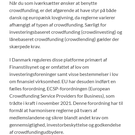
Når du som iværksætter ønsker at benytte
crowdfunding, er det afgørende at have styr på både
dansk og europæisk lovgivning, da reglerne varierer
afhængigt af typen af crowdfunding. Særligt for
investeringsbaseret crowdfunding (crowdinvesting) og
lånebaseret crowdfunding (crowdlending) gælder der
skærpede krav.
I Danmark reguleres disse platforme primært af
Finanstilsynet og er omfattet af lov om
investeringsforeninger samt visse bestemmelser i lov
om finansiel virksomhed. EU har desuden indført en
fælles forordning, ECSP-forordningen (European
Crowdfunding Service Providers for Business), som
trådte i kraft i november 2021. Denne forordning har til
formål at harmonisere reglerne på tværs af
medlemslandene og sikrer blandt andet krav om
gennemsigtighed, investorbeskyttelse og godkendelse
af crowdfundingudbydere.