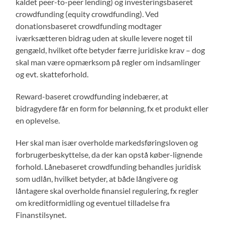
kaldet peer-to-peer lending) og investeringsbaseret
crowdfunding (equity crowdfunding). Ved
donationsbaseret crowdfunding modtager
iværksætteren bidrag uden at skulle levere noget til
gengæld, hvilket ofte betyder færre juridiske krav – dog
skal man være opmærksom på regler om indsamlinger
og evt. skatteforhold.
Reward-baseret crowdfunding indebærer, at
bidragydere får en form for belønning, fx et produkt eller
en oplevelse.
Her skal man især overholde markedsføringsloven og
forbrugerbeskyttelse, da der kan opstå køber-lignende
forhold. Lånebaseret crowdfunding behandles juridisk
som udlån, hvilket betyder, at både långivere og
låntagere skal overholde finansiel regulering, fx regler
om kreditformidling og eventuel tilladelse fra
Finanstilsynet.