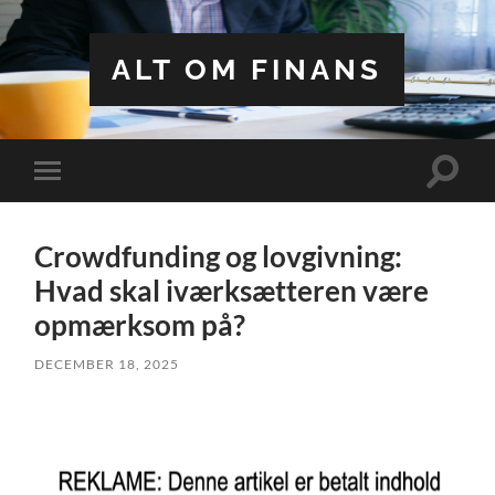
ALT OM FINANS
Toggle
Toggle
search
mobile
field
menu
Crowdfunding og lovgivning:
Hvad skal iværksætteren være
opmærksom på?
DECEMBER 18, 2025