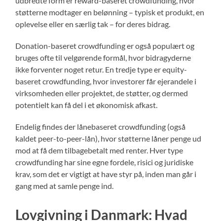
udbredte form er reward-baseret crowdfunding, hvor
støtterne modtager en belønning – typisk et produkt, en
oplevelse eller en særlig tak – for deres bidrag.
Donation-baseret crowdfunding er også populært og
bruges ofte til velgørende formål, hvor bidragyderne
ikke forventer noget retur. En tredje type er equity-
baseret crowdfunding, hvor investorer får ejerandele i
virksomheden eller projektet, de støtter, og dermed
potentielt kan få del i et økonomisk afkast.
Endelig findes der lånebaseret crowdfunding (også
kaldet peer-to-peer-lån), hvor støtterne låner penge ud
mod at få dem tilbagebetalt med renter. Hver type
crowdfunding har sine egne fordele, risici og juridiske
krav, som det er vigtigt at have styr på, inden man går i
gang med at samle penge ind.
Lovgivning i Danmark: Hvad