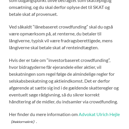
som udgangspunkt blive betragtet som skattepligtig
omsætning, og du skal derfor oplyse det til SKAT og
betale skat af provenuet.
Ved såkaldt “lånebaseret crowdfunding” skal du også
være opmærksom på, at renterne, du betaler til
långiverne, typisk vil være fradragsberettigede, mens
långiverne skal betale skat af renteindtægten.
Hvis der er tale om “investorbaseret crowdfunding”,
hvor bidragyderne får ejerandele eller aktier, vil
beskatningen som regel følge de almindelige regler for
selskabsbeskatning og aktieindkomst. Det er derfor
afgørende at sætte sig ind i de gældende skatteregler og
eventuelt søge rådgivning, så du sikrer korrekt
håndtering af de midler, du indsamler via crowdfunding.
Her finder du mere information om
Advokat Ulrich Hejle
.