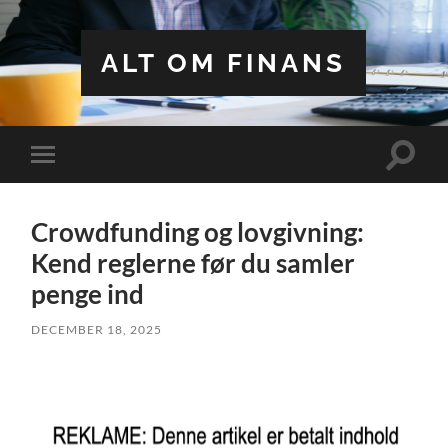
ALT OM FINANS
Toggle
Toggle
search
mobile
field
menu
Crowdfunding og lovgivning:
Kend reglerne før du samler
penge ind
DECEMBER 18, 2025