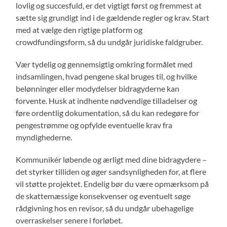
lovlig og succesfuld, er det vigtigt først og fremmest at
sætte sig grundigt ind i de gældende regler og krav. Start
med at vælge den rigtige platform og
crowdfundingsform, så du undgår juridiske faldgruber.
Vær tydelig og gennemsigtig omkring formålet med
indsamlingen, hvad pengene skal bruges til, og hvilke
belønninger eller modydelser bidragyderne kan
forvente. Husk at indhente nødvendige tilladelser og
føre ordentlig dokumentation, så du kan redegøre for
pengestrømme og opfylde eventuelle krav fra
myndighederne.
Kommunikér løbende og ærligt med dine bidragydere –
det styrker tilliden og øger sandsynligheden for, at flere
vil støtte projektet. Endelig bør du være opmærksom på
de skattemæssige konsekvenser og eventuelt søge
rådgivning hos en revisor, så du undgår ubehagelige
overraskelser senere i forløbet.