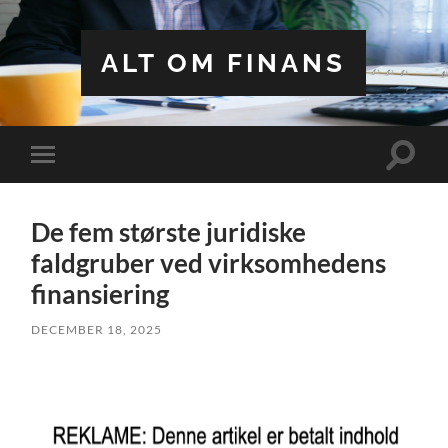
ALT OM FINANS
Toggle
Toggle
search
mobile
field
menu
De fem største juridiske
faldgruber ved virksomhedens
finansiering
DECEMBER 18, 2025