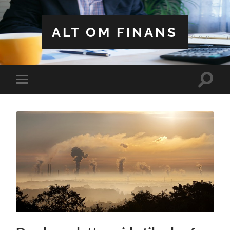
ALT OM FINANS
Toggle
Toggle
search
mobile
field
menu