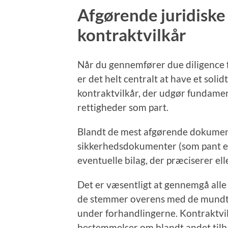
Afgørende juridisk
kontraktvilkår
Når du gennemfører due diligence fo
er det helt centralt at have et soli
kontraktvilkår, der udgør fundamen
rettigheder som part.
Blandt de mest afgørende dokument
sikkerhedsdokumenter (som pant ell
eventuelle bilag, der præciserer el
Det er væsentligt at gennemgå alle 
de stemmer overens med de mundtli
under forhandlingerne. Kontraktvi
bestemmelser om blandt andet tilb