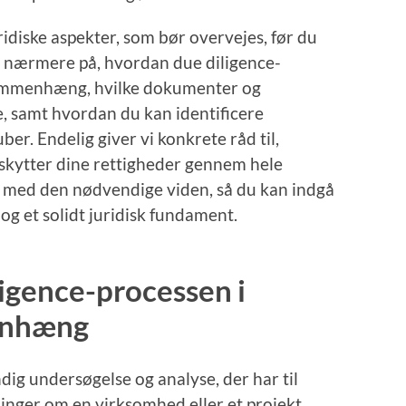
uridiske aspekter, som bør overvejes, før du
er nærmere på, hvordan due diligence-
ssammenhæng, hvilke dokumenter og
ge, samt hvordan du kan identificere
uber. Endelig giver vi konkrete råd til,
skytter dine rettigheder gennem hele
å med den nødvendige viden, så du kan indgå
 og et solidt juridisk fundament.
ligence-processen i
enhæng
ig undersøgelse og analyse, der har til
inger om en virksomhed eller et projekt,