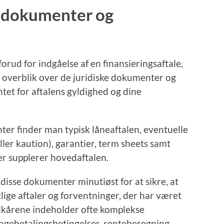
e dokumenter og
rud for indgåelse af en finansieringsaftale,
dt overblik over de juridiske dokumenter og
tet for aftalens gyldighed og dine
er finder man typisk låneaftalen, eventuelle
er kaution), garantier, term sheets samt
ler supplerer hovedaftalen.
disse dokumenter minutiøst for at sikre, at
ge aftaler og forventninger, der har været
lkårene indeholder ofte komplekse
agebetalingsbetingelser, renteberegning,