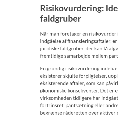
Risikovurdering: Iden
faldgruber
Når man foretager en risikovurderi
indgåelse af finansieringsaftaler, er
juridiske faldgruber, der kan få af
fremtidige samarbejde mellem part
En grundig risikovurdering indebær
eksisterer skjulte forpligtelser, uop
eksisterende aftaler, som kan påvir
økonomiske konsekvenser. Det er e
virksomheden tidligere har indgået
fortrinsret, pantsætning eller andr
begrænse råderetten over aktiver ell