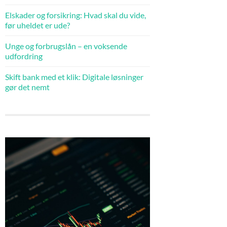
Elskader og forsikring: Hvad skal du vide,
før uheldet er ude?
Unge og forbrugslån – en voksende
udfordring
Skift bank med et klik: Digitale løsninger
gør det nemt