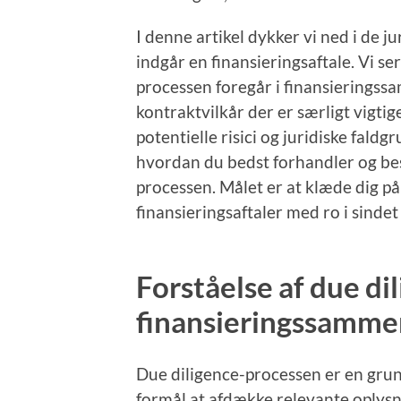
I denne artikel dykker vi ned i de j
indgår en finansieringsaftale. Vi s
processen foregår i finansiering
kontraktvilkår der er særligt vigti
potentielle risici og juridiske faldgr
hvordan du bedst forhandler og be
processen. Målet er at klæde dig p
finansieringsaftaler med ro i sindet
Forståelse af due di
finansieringssamm
Due diligence-processen er en grund
formål at afdække relevante oplysn