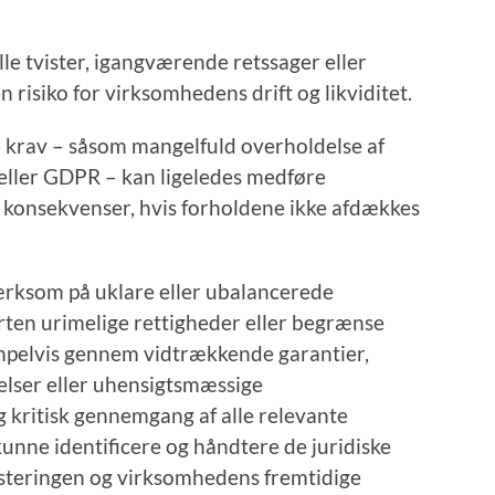
e tvister, igangværende retssager eller
risiko for virksomhedens drift og likviditet.
e krav – såsom mangelfuld overholdelse af
 eller GDPR – kan ligeledes medføre
 konsekvenser, hvis forholdene ikke afdækkes
ærksom på uklare eller ubalancerede
rten urimelige rettigheder eller begrænse
mpelvis gennem vidtrækkende garantier,
lser eller uhensigtsmæssige
g kritisk gennemgang af alle relevante
kunne identificere og håndtere de juridiske
esteringen og virksomhedens fremtidige