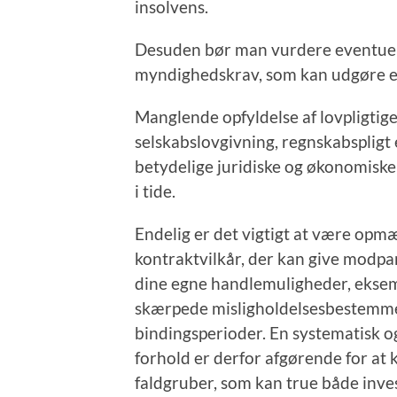
insolvens.
Desuden bør man vurdere eventuell
myndighedskrav, som kan udgøre en 
Manglende opfyldelse af lovpligtig
selskabslovgivning, regnskabspligt
betydelige juridiske og økonomiske
i tide.
Endelig er det vigtigt at være opm
kontraktvilkår, der kan give modpa
dine egne handlemuligheder, ekse
skærpede misligholdelsesbestemme
bindingsperioder. En systematisk o
forhold er derfor afgørende for at 
faldgruber, som kan true både inv