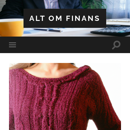
ALT OM FINANS
Toggle
Toggle
search
mobile
field
menu