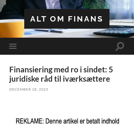
ALT OM FINANS
Toggle
Toggle
search
mobile
field
menu
Finansiering med ro i sindet: 5
juridiske råd til iværksættere
DECEMBER 18, 2025