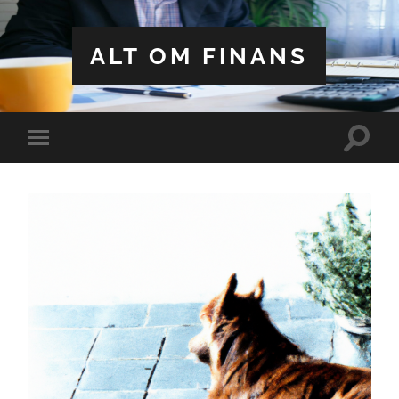
ALT OM FINANS
Toggle
Toggle
search
mobile
field
menu