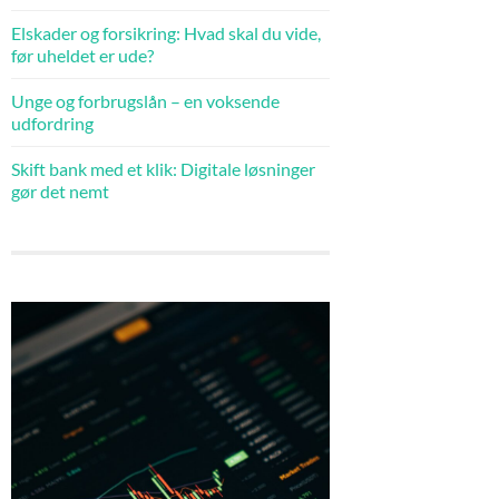
Elskader og forsikring: Hvad skal du vide,
før uheldet er ude?
Unge og forbrugslån – en voksende
udfordring
Skift bank med et klik: Digitale løsninger
gør det nemt