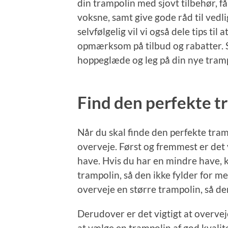
din trampolin med sjovt tilbehør, få
voksne, samt give gode råd til vedl
selvfølgelig vil vi også dele tips ti
opmærksom på tilbud og rabatter. Så
hoppeglæde og leg på din nye tram
Find den perfekte tr
Når du skal finde den perfekte tramp
overveje. Først og fremmest er det v
have. Hvis du har en mindre have, 
trampolin, så den ikke fylder for m
overveje en større trampolin, så der
Derudover er det vigtigt at overvej
at vælge en trampolin af god kvalit