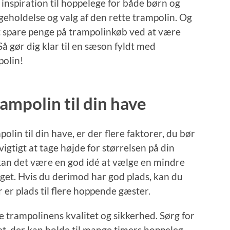
 inspiration til hoppelege for både børn og
igeholdelse og valg af den rette trampolin. Og
l at spare penge på trampolinkøb ved at være
 gør dig klar til en sæson fyldt med
polin!
ampolin til din have
olin til din have, er der flere faktorer, du bør
igtigt at tage højde for størrelsen på din
kan det være en god idé at vælge en mindre
eget. Hvis du derimod har god plads, kan du
 er plads til flere hoppende gæster.
e trampolinens kvalitet og sikkerhed. Sørg for
et, der kan holde til mange timers hoppeleg.