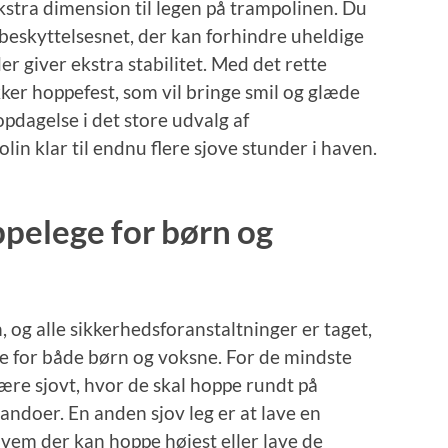
ekstra dimension til legen på trampolinen. Du
 beskyttelsesnet, der kan forhindre uheldige
er giver ekstra stabilitet. Med det rette
kker hoppefest, som vil bringe smil og glæde
pdagelse i det store udvalg af
in klar til endnu flere sjove stunder i haven.
oppelege for børn og
, og alle sikkerhedsforanstaltninger er taget,
ene for både børn og voksne. For de mindste
re sjovt, hvor de skal hoppe rundt på
ndoer. En anden sjov leg er at lave en
vem der kan hoppe højest eller lave de