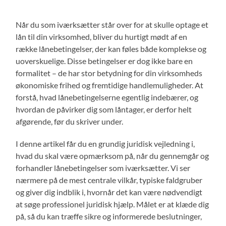
Når du som iværksætter står over for at skulle optage et
lån til din virksomhed, bliver du hurtigt mødt af en
række lånebetingelser, der kan føles både komplekse og
uoverskuelige. Disse betingelser er dog ikke bare en
formalitet – de har stor betydning for din virksomheds
økonomiske frihed og fremtidige handlemuligheder. At
forstå, hvad lånebetingelserne egentlig indebærer, og
hvordan de påvirker dig som låntager, er derfor helt
afgørende, før du skriver under.
I denne artikel får du en grundig juridisk vejledning i,
hvad du skal være opmærksom på, når du gennemgår og
forhandler lånebetingelser som iværksætter. Vi ser
nærmere på de mest centrale vilkår, typiske faldgruber
og giver dig indblik i, hvornår det kan være nødvendigt
at søge professionel juridisk hjælp. Målet er at klæde dig
på, så du kan træffe sikre og informerede beslutninger,