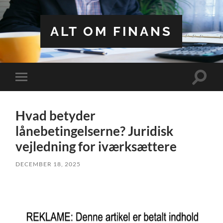
ALT OM FINANS
Toggle
Toggle
search
mobile
field
menu
Hvad betyder
lånebetingelserne? Juridisk
vejledning for iværksættere
DECEMBER 18, 2025