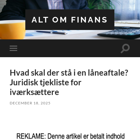
ALT OM FINANS
Toggle
Toggle
search
mobile
field
menu
Hvad skal der stå i en låneaftale?
Juridisk tjekliste for
iværksættere
DECEMBER 18, 2025