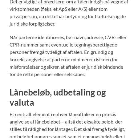
Det er vigtigt at præcisere, om aftalen indgås på vegne af
virksomheden (f.eks. et ApS eller A/S) eller som
privatperson, da dette har betydning for hæftelse og de
juridiske forpligtelser.
Når parterne identificeres, bør navn, adresse, CVR- eller
CPR-nummer samt eventuelle tegningsberettigede
personer fremgå tydeligt af aftalen. En grundig og
korrekt angivelse af parterne minimerer risikoen for
misforståelser og sikrer, at aftalen er juridisk bindende
for de rette personer eller selskaber.
Lånebeløb, udbetaling og
valuta
Et centralt element i enhver låneaftale er en præcis
angivelse af lånebeløbet – altså det eksakte beløb, der
stilles til rådighed for låntager. Det skal fremgå tydeligt,
om beløbet opgøres som et samlet engangsbeløb eller i