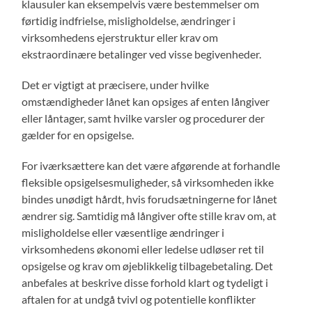
klausuler kan eksempelvis være bestemmelser om
førtidig indfrielse, misligholdelse, ændringer i
virksomhedens ejerstruktur eller krav om
ekstraordinære betalinger ved visse begivenheder.
Det er vigtigt at præcisere, under hvilke
omstændigheder lånet kan opsiges af enten långiver
eller låntager, samt hvilke varsler og procedurer der
gælder for en opsigelse.
For iværksættere kan det være afgørende at forhandle
fleksible opsigelsesmuligheder, så virksomheden ikke
bindes unødigt hårdt, hvis forudsætningerne for lånet
ændrer sig. Samtidig må långiver ofte stille krav om, at
misligholdelse eller væsentlige ændringer i
virksomhedens økonomi eller ledelse udløser ret til
opsigelse og krav om øjeblikkelig tilbagebetaling. Det
anbefales at beskrive disse forhold klart og tydeligt i
aftalen for at undgå tvivl og potentielle konflikter