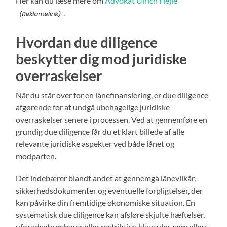
Her kan du læse mere om
Advokat Ulrich Hejle
.
Hvordan due diligence
beskytter dig mod juridiske
overraskelser
Når du står over for en lånefinansiering, er due diligence
afgørende for at undgå ubehagelige juridiske
overraskelser senere i processen. Ved at gennemføre en
grundig due diligence får du et klart billede af alle
relevante juridiske aspekter ved både lånet og
modparten.
Det indebærer blandt andet at gennemgå lånevilkår,
sikkerhedsdokumenter og eventuelle forpligtelser, der
kan påvirke din fremtidige økonomiske situation. En
systematisk due diligence kan afsløre skjulte hæftelser,
uforudsete gebyrer eller restriktive klausuler, som ellers