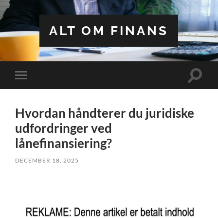
ALT OM FINANS
Toggle
Toggle
search
mobile
field
menu
Hvordan håndterer du juridiske
udfordringer ved
lånefinansiering?
DECEMBER 18, 2025