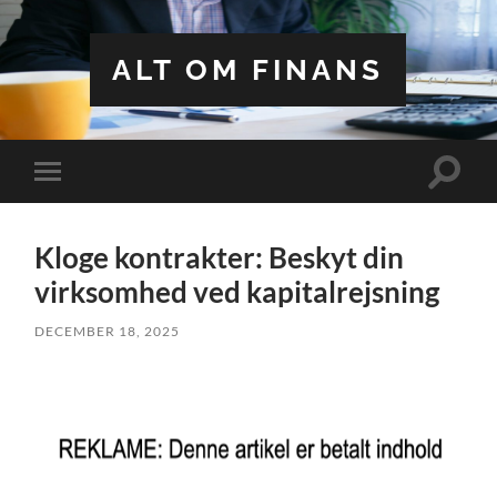
ALT OM FINANS
Toggle
Toggle
search
mobile
field
menu
Kloge kontrakter: Beskyt din
virksomhed ved kapitalrejsning
DECEMBER 18, 2025