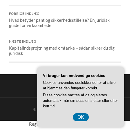
FORRIGE INDLÆG
Hvad betyder pant og sikkerhedsstillelse? En juridisk
guide for virksomheder
NÆSTE INDLÆG
Kapitalindsprøjtning med omtanke – sådan sikrer du dig
juridisk
Vi bruger kun nødvendige cookies
Cookies anvendes udelukkende for at sikre,
at hjemmesiden fungerer korrekt.
Disse cookies sættes af os og slettes
automatisk, når din session slutter eller efter
kort tid.
© 2026
ALT OM FINANS
—
OP ↑
OK
Registreringsnummer DK 374 077 39