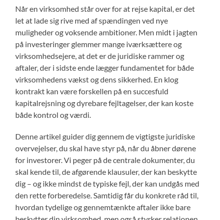
Når en virksomhed står over for at rejse kapital, er det
let at lade sig rive med af spændingen ved nye
muligheder og voksende ambitioner. Men midt i jagten
på investeringer glemmer mange iværksættere og
virksomhedsejere, at det er de juridiske rammer og
aftaler, der i sidste ende lægger fundamentet for både
virksomhedens vækst og dens sikkerhed. En klog
kontrakt kan være forskellen på en succesfuld
kapitalrejsning og dyrebare fejltagelser, der kan koste
både kontrol og værdi.
Denne artikel guider dig gennem de vigtigste juridiske
overvejelser, du skal have styr på, når du åbner dørene
for investorer. Vi peger på de centrale dokumenter, du
skal kende til, de afgørende klausuler, der kan beskytte
dig – og ikke mindst de typiske fejl, der kan undgås med
den rette forberedelse. Samtidig får du konkrete råd til,
hvordan tydelige og gennemtænkte aftaler ikke bare
beskytter din virksomhed, men også styrker relationen