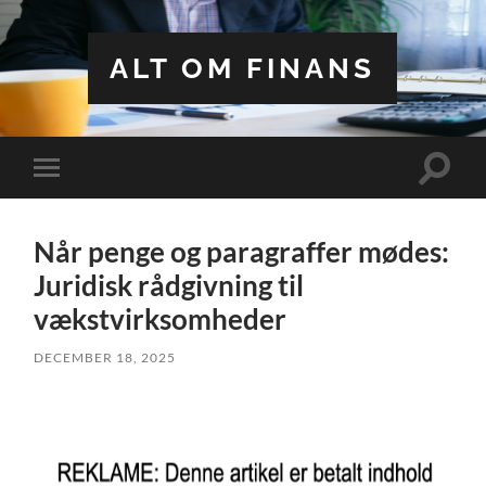
ALT OM FINANS
Toggle
Toggle
search
mobile
field
menu
Når penge og paragraffer mødes:
Juridisk rådgivning til
vækstvirksomheder
DECEMBER 18, 2025