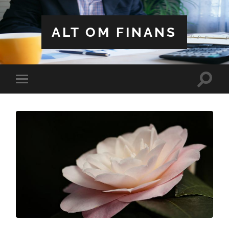
ALT OM FINANS
Toggle
Toggle
search
mobile
field
menu