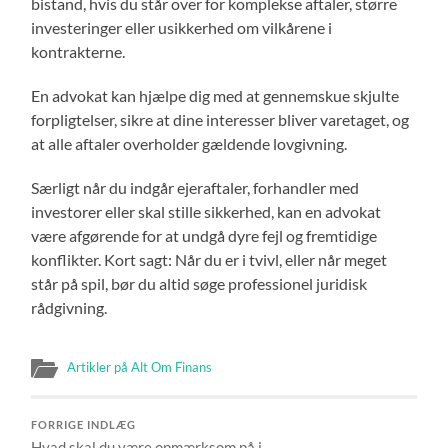
bistand, hvis du står over for komplekse aftaler, større
investeringer eller usikkerhed om vilkårene i
kontrakterne.
En advokat kan hjælpe dig med at gennemskue skjulte
forpligtelser, sikre at dine interesser bliver varetaget, og
at alle aftaler overholder gældende lovgivning.
Særligt når du indgår ejeraftaler, forhandler med
investorer eller skal stille sikkerhed, kan en advokat
være afgørende for at undgå dyre fejl og fremtidige
konflikter. Kort sagt: Når du er i tvivl, eller når meget
står på spil, bør du altid søge professionel juridisk
rådgivning.
Artikler på Alt Om Finans
FORRIGE INDLÆG
Hvad skal du være opmærksom på i