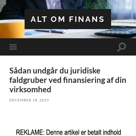
ALT OM FINANS
Toggle
Toggle
search
mobile
field
menu
Sådan undgår du juridiske
faldgruber ved finansiering af din
virksomhed
DECEMBER 18, 2025