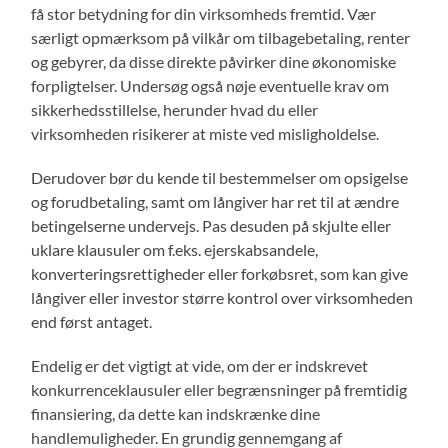
få stor betydning for din virksomheds fremtid. Vær
særligt opmærksom på vilkår om tilbagebetaling, renter
og gebyrer, da disse direkte påvirker dine økonomiske
forpligtelser. Undersøg også nøje eventuelle krav om
sikkerhedsstillelse, herunder hvad du eller
virksomheden risikerer at miste ved misligholdelse.
Derudover bør du kende til bestemmelser om opsigelse
og forudbetaling, samt om långiver har ret til at ændre
betingelserne undervejs. Pas desuden på skjulte eller
uklare klausuler om f.eks. ejerskabsandele,
konverteringsrettigheder eller forkøbsret, som kan give
långiver eller investor større kontrol over virksomheden
end først antaget.
Endelig er det vigtigt at vide, om der er indskrevet
konkurrenceklausuler eller begrænsninger på fremtidig
finansiering, da dette kan indskrænke dine
handlemuligheder. En grundig gennemgang af