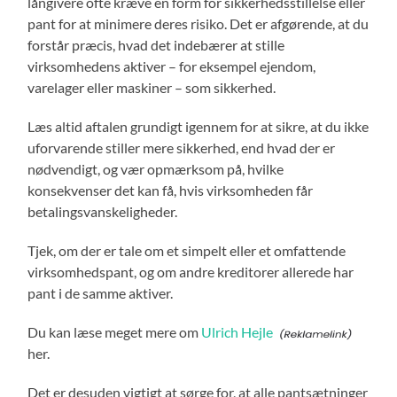
långivere ofte kræve en form for sikkerhedsstillelse eller
pant for at minimere deres risiko. Det er afgørende, at du
forstår præcis, hvad det indebærer at stille
virksomhedens aktiver – for eksempel ejendom,
varelager eller maskiner – som sikkerhed.
Læs altid aftalen grundigt igennem for at sikre, at du ikke
uforvarende stiller mere sikkerhed, end hvad der er
nødvendigt, og vær opmærksom på, hvilke
konsekvenser det kan få, hvis virksomheden får
betalingsvanskeligheder.
Tjek, om der er tale om et simpelt eller et omfattende
virksomhedspant, og om andre kreditorer allerede har
pant i de samme aktiver.
Du kan læse meget mere om
Ulrich Hejle
her.
Det er desuden vigtigt at sørge for, at alle pantsætninger