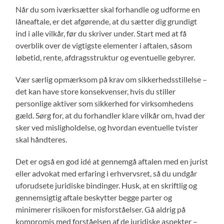
Når du som iværksætter skal forhandle og udforme en
låneaftale, er det afgørende, at du sætter dig grundigt
ind i alle vilkår, før du skriver under. Start med at få
overblik over de vigtigste elementer i aftalen, såsom
løbetid, rente, afdragsstruktur og eventuelle gebyrer.
Vær særlig opmærksom på krav om sikkerhedsstillelse –
det kan have store konsekvenser, hvis du stiller
personlige aktiver som sikkerhed for virksomhedens
gæld. Sørg for, at du forhandler klare vilkår om, hvad der
sker ved misligholdelse, og hvordan eventuelle tvister
skal håndteres.
Det er også en god idé at gennemgå aftalen med en jurist
eller advokat med erfaring i erhvervsret, så du undgår
uforudsete juridiske bindinger. Husk, at en skriftlig og
gennemsigtig aftale beskytter begge parter og
minimerer risikoen for misforståelser. Gå aldrig på
kompromis med forståelsen af de juridiske aspekter –