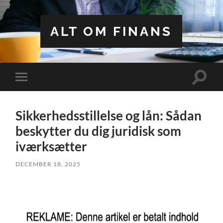
ALT OM FINANS
Toggle
Toggle
search
mobile
field
menu
Sikkerhedsstillelse og lån: Sådan
beskytter du dig juridisk som
iværksætter
DECEMBER 18, 2025