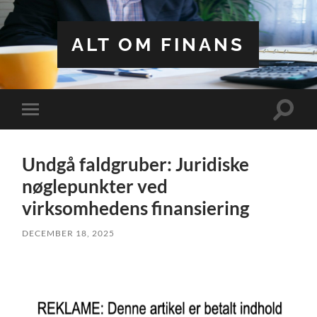
ALT OM FINANS
Toggle
Toggle
search
mobile
field
menu
Undgå faldgruber: Juridiske
nøglepunkter ved
virksomhedens finansiering
DECEMBER 18, 2025