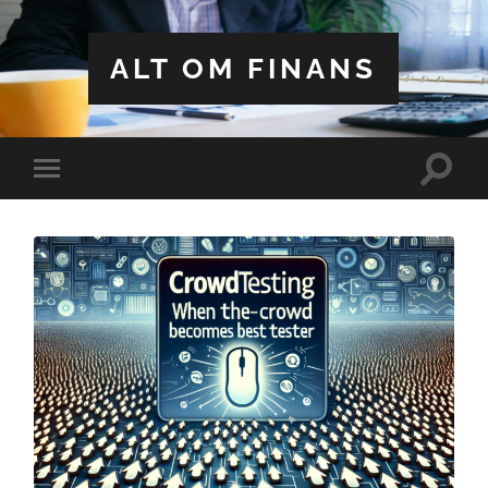
ALT OM FINANS
Toggle
Toggle
search
mobile
field
menu