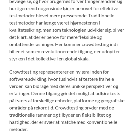
bevægelse, og hvor brugernes forventninger ændrer sig
hurtigere end nogensinde før, er behovet for effektive
testmetoder blevet mere presserende. Traditionelle
testmetoder har længe været hjørnestenen i
kvalitetssikring, men som teknologien udvikler sig, bliver
det klart, at der er behov for mere fleksible og
omfattende løsninger. Her kommer crowdtesting ind i
billedet som en revolutionerende tilgang, der udnytter
styrken i det kollektive i en global skala.
Crowdtesting repræsenterer en ny æra inden for
softwareudvikling, hvor tusindvis af testere fra hele
verden kan bidrage med deres unikke perspektiver og
erfaringer. Denne tilgang gør det muligt at udføre tests
på tværs af forskellige enheder, platforme og geografiske
områder på rekordtid. Crowdtesting bryder med de
traditionelle rammer og tilbyder en fleksibilitet og
hastighed, der er svær at matche med konventionelle
metoder.