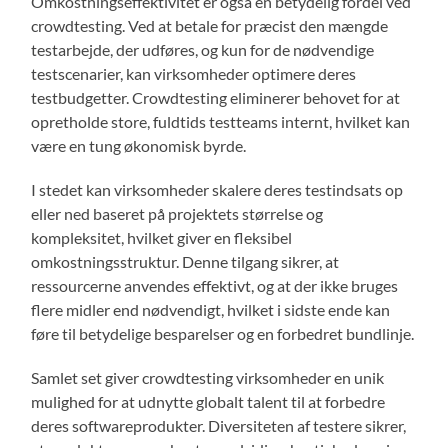
Omkostningseffektivitet er også en betydelig fordel ved
crowdtesting. Ved at betale for præcist den mængde
testarbejde, der udføres, og kun for de nødvendige
testscenarier, kan virksomheder optimere deres
testbudgetter. Crowdtesting eliminerer behovet for at
opretholde store, fuldtids testteams internt, hvilket kan
være en tung økonomisk byrde.
I stedet kan virksomheder skalere deres testindsats op
eller ned baseret på projektets størrelse og
kompleksitet, hvilket giver en fleksibel
omkostningsstruktur. Denne tilgang sikrer, at
ressourcerne anvendes effektivt, og at der ikke bruges
flere midler end nødvendigt, hvilket i sidste ende kan
føre til betydelige besparelser og en forbedret bundlinje.
Samlet set giver crowdtesting virksomheder en unik
mulighed for at udnytte globalt talent til at forbedre
deres softwareprodukter. Diversiteten af testere sikrer,