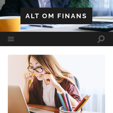
ALT OM FINANS
Toggle
Toggle
search
mobile
field
menu