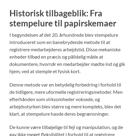
Historisk tilbageblik: Fra
stempelure til papirskemaer
I begyndelsen af det 20. århundrede blev stempelure
introduceret som en banebrydende metode til at
registrere medarbejderes arbejdstid. Disse mekaniske
enheder tilbød en præcis og pålidelig måde at
dokumentere, hvornår en medarbejder mødte ind og gik
hjem, ved at stemple et fysisk kort.
Denne metode var en betydelig forbedring i forhold til
de tidligere, mere uformelle registreringsmetoder. Men
efterhånden som virksomheder voksede, og
arbejdsstyrken blev større og mere kompleks, blev det
klart, at stempelure havde deres begrænsninger.
De kunne være tilbøjelige til fejl og manipulation, og de
gav ikke meget fleksibilitet i forhold til at registrere