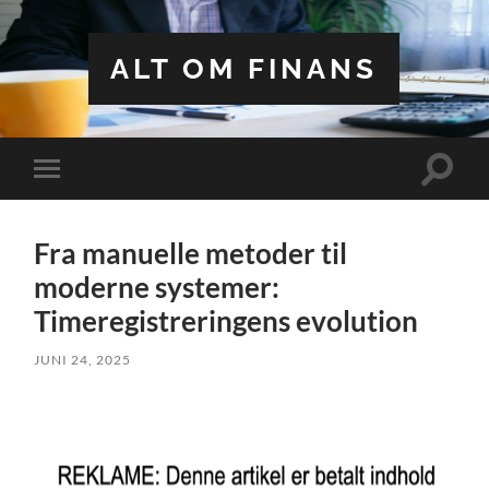
ALT OM FINANS
Toggle
Toggle
search
mobile
field
menu
Fra manuelle metoder til
moderne systemer:
Timeregistreringens evolution
JUNI 24, 2025