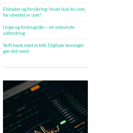
Elskader og forsikring: Hvad skal du vide,
før uheldet er ude?
Unge og forbrugslån – en voksende
udfordring
Skift bank med et klik: Digitale løsninger
gør det nemt