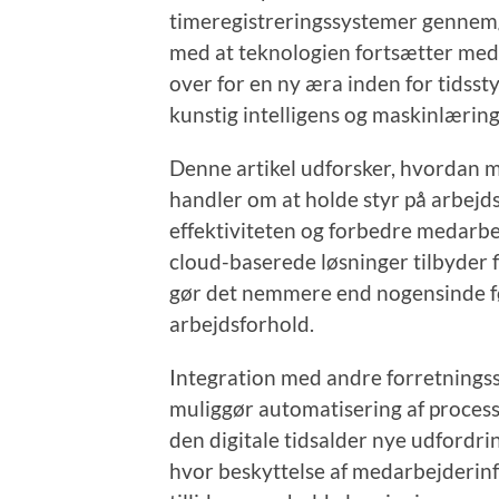
timeregistreringssystemer gennemg
med at teknologien fortsætter med at
over for en ny æra inden for tidsst
kunstig intelligens og maskinlæring 
Denne artikel udforsker, hvordan 
handler om at holde styr på arbejd
effektiviteten og forbedre medarbej
cloud-baserede løsninger tilbyder fl
gør det nemmere end nogensinde fø
arbejdsforhold.
Integration med andre forretningss
muliggør automatisering af processe
den digitale tidsalder nye udfordri
hvor beskyttelse af medarbejderin