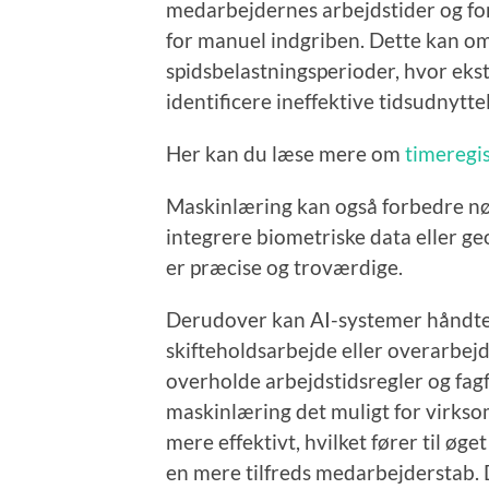
medarbejdernes arbejdstider og for
for manuel indgriben. Dette kan omf
spidsbelastningsperioder, hvor ekst
identificere ineffektive tidsudnytt
Her kan du læse mere om
timeregi
Maskinlæring kan også forbedre nøj
integrere biometriske data eller geo
er præcise og troværdige.
Derudover kan AI-systemer håndte
skifteholdsarbejde eller overarbejd
overholde arbejdstidsregler og fagf
maskinlæring det muligt for virkso
mere effektivt, hvilket fører til ø
en mere tilfreds medarbejderstab. 