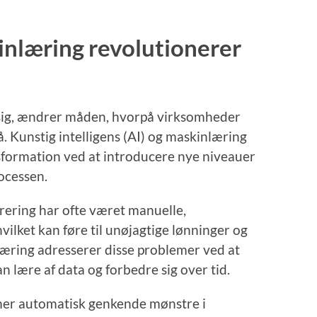
nlæring revolutionerer
r sig, ændrer måden, hvorpå virksomheder
å. Kunstig intelligens (AI) og maskinlæring
ansformation ved at introducere nye niveauer
ocessen.
trering har ofte været manuelle,
 hvilket kan føre til unøjagtige lønninger og
nlæring adresserer disse problemer ved at
an lære af data og forbedre sig over tid.
mer automatisk genkende mønstre i