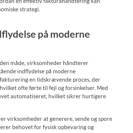
vordan en effektiv fakturahåndtering kan
omiske strategi.
ndflydelse på moderne
t den måde, virksomheder håndterer
tgående indflydelse på moderne
 fakturering en tidskrævende proces, der
ilket ofte førte til fejl og forsinkelser. Med
evet automatiseret, hvilket sikrer hurtigere
ader virksomheder at generere, sende og spore
cerer behovet for fysisk opbevaring og