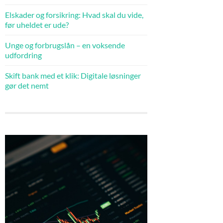
Elskader og forsikring: Hvad skal du vide,
før uheldet er ude?
Unge og forbrugslån – en voksende
udfordring
Skift bank med et klik: Digitale løsninger
gør det nemt