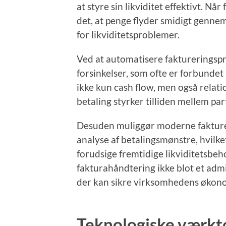
at styre sin likviditet effektivt. Nå
det, at penge flyder smidigt genne
for likviditetsproblemer.
Ved at automatisere faktureringsp
forsinkelser, som ofte er forbunde
ikke kun cash flow, men også relati
betaling styrker tilliden mellem par
Desuden muliggør moderne fakture
analyse af betalingsmønstre, hvilk
forudsige fremtidige likviditetsbeh
fakturahåndtering ikke blot et admi
der kan sikre virksomhedens økonom
Teknologiske værktøj