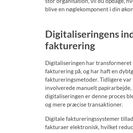
stor organisation, vil du opdage, h
blive en nøglekomponent i din økon
Digitaliseringens i
fakturering
Digitaliseringen har transformere
fakturering på, og har haft en dyb
faktureringsmetoder. Tidligere var
involverede manuelt papirarbejde, hv
digitaliseringen er denne proces bl
og mere præcise transaktioner.
Digitale faktureringssystemer till
fakturaer elektronisk, hvilket redu