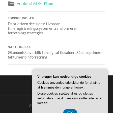
Artikler på Alt Om Finans
FORRIGE INDLÆG
Data-driven decisions: Hvordan
timeregistreringssystemer transformerer
forretningsstrategier
NÆSTE INDLÆG
Økonomisk overblik i en digital tidsalder: Sådan optimerer
fakturaer din forretning
Vi bruger kun nødvendige cookies
Cookies anvendes udelukkende for at sikre,
at hjemmesiden fungerer korrekt.
Disse cookies sættes af os og slettes
automatisk, når din session slutter eller efter
kort tid.
© 2026
ALT OM FINANS
—
OP ↑
OK