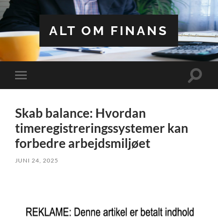
ALT OM FINANS
Toggle
Toggle
search
mobile
field
menu
Skab balance: Hvordan
timeregistreringssystemer kan
forbedre arbejdsmiljøet
JUNI 24, 2025