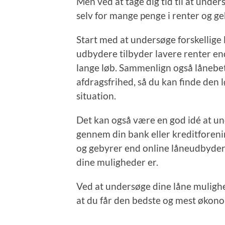
Men ved at tage dig tid til at unde
selv for mange penge i renter og ge
Start med at undersøge forskellige
udbydere tilbyder lavere renter end
lange løb. Sammenlign også lånebet
afdragsfrihed, så du kan finde den 
situation.
Det kan også være en god idé at u
gennem din bank eller kreditforenin
og gebyrer end online låneudbydere
dine muligheder er.
Ved at undersøge dine låne mulighe
at du får den bedste og mest økonom