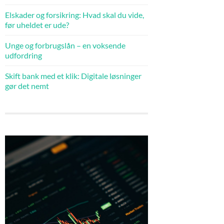
Elskader og forsikring: Hvad skal du vide,
før uheldet er ude?
Unge og forbrugslån – en voksende
udfordring
Skift bank med et klik: Digitale løsninger
gør det nemt