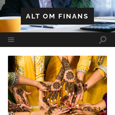
ALT OM FINANS
Toggle
Toggle
search
mobile
field
menu